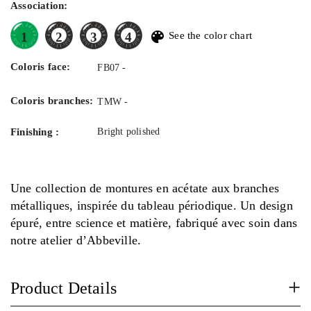
Association:
palette
1
2
3
4
See the color chart
Coloris face:
FB07 -
Coloris branches:
TMW -
Finishing :
Bright polished
Une collection de montures en acétate aux branches
métalliques, inspirée du tableau périodique. Un design
épuré, entre science et matière, fabriqué avec soin dans
notre atelier d’Abbeville.
Product Details