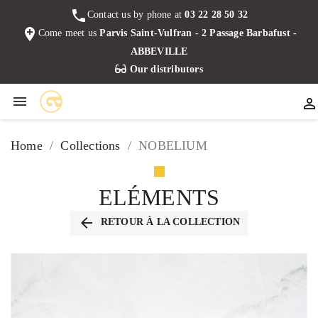
phone
Contact us by phone at
03 22 28 50 32
add_location
Come meet us
Parvis Saint-Vulfran - 2 Passage Barbafust -
ABBEVILLE
Our distributors


Home
Collections
NOBELIUM
ELÉMENTS
arrow_back
RETOUR À LA COLLECTION