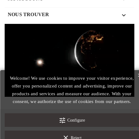
keyboard_arrow_down
NOUS TROUVER
Welcome! We use cookies to improve your visitor experience,
offer you personalized content and advertising, improve our
products and services and measure our audience. With your
consent, we authorize the use of cookies from our partners.
tune
© 2026 - Designed by Nord-image.com
Configure
Legal notices
General Conditions of Sale
clear
Reject