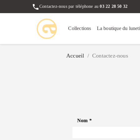
phone
Contactez-nous par téléphone au
03 22 28 50 32
Collections
La boutique du luneti
Accueil
Contactez-nous
Nom
*