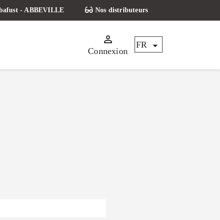
arbafust - ABBEVILLE
Nos distributeurs


FR
Connexion