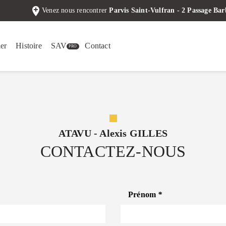
add_location
Venez nous rencontrer
Parvis Saint-Vulfran - 2 Passage B
er
Histoire
SAV
Contact
ATAVU - Alexis GILLES
CONTACTEZ-NOUS
Prénom
*