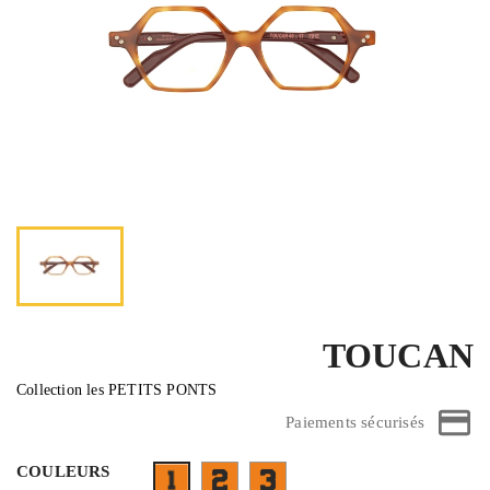
TOUCAN
Collection les PETITS PONTS
Paiements sécurisés
COULEURS
FT05BA01- face rouge transparent bran
FUB03BA10- face bicolor mouch
F01EBA05- face ecaille clair branches bordeau