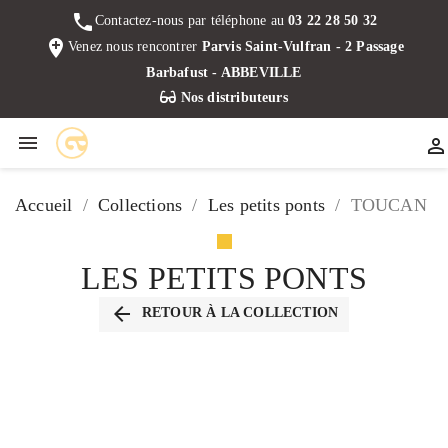
phone
Contactez-nous par téléphone au
03 22 28 50 32
add_location
Venez nous rencontrer
Parvis Saint-Vulfran - 2 Passage
Barbafust - ABBEVILLE
Nos distributeurs


Accueil
Collections
Les petits ponts
TOUCAN
LES PETITS PONTS
arrow_back
RETOUR À LA COLLECTION