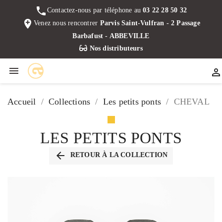
phone
Contactez-nous par téléphone au
03 22 28 50 32
add_location
Venez nous rencontrer
Parvis Saint-Vulfran - 2 Passage
Barbafust - ABBEVILLE
Nos distributeurs


Accueil
Collections
Les petits ponts
CHEVAL
LES PETITS PONTS
arrow_back
RETOUR À LA COLLECTION