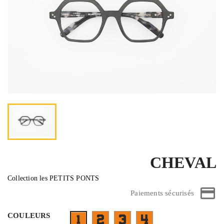
CHEVAL
Collection les PETITS PONTS
Paiements sécurisés
COULEURS
FTARC03BT05- face dégradé rose bleu e
FTARC06BL06B- face dégradé ros
FX04BA07- face bleu vio
FA01SB09E- face noir pailleté branches noir e