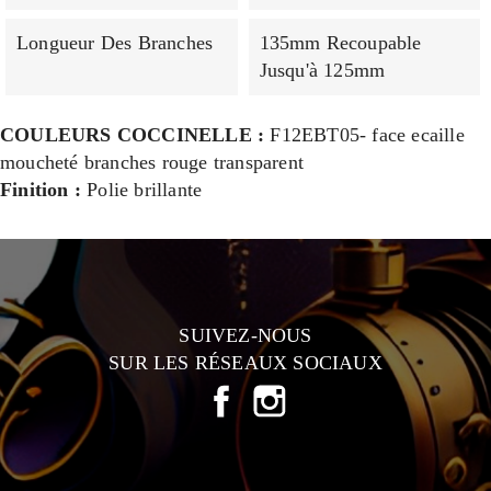
Longueur Des Branches
135mm Recoupable
Jusqu'à 125mm
COULEURS COCCINELLE :
F12EBT05- face ecaille
moucheté branches rouge transparent
Finition :
Polie brillante
SUIVEZ-NOUS
SUR LES RÉSEAUX SOCIAUX
FACEBOOK
INSTAGRAM