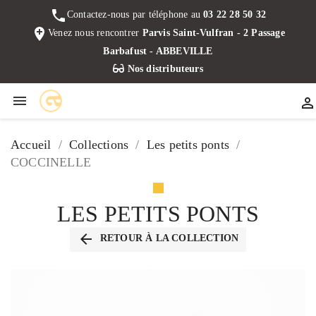
phone
Contactez-nous par téléphone au
03 22 28 50 32
add_location
Venez nous rencontrer
Parvis Saint-Vulfran - 2 Passage
Barbafust - ABBEVILLE
Nos distributeurs


Accueil
Collections
Les petits ponts
COCCINELLE
LES PETITS PONTS
arrow_back
RETOUR À LA COLLECTION