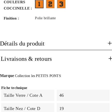
COULEURS
FT08B08E-face bordeau transparent bran
FX09BT03- face bleu marron on
F12EBT05- face ecaille moucheté branches rou
COCCINELLE :
Finition :
Polie brillante
Détails du produit
Livraisons & retours
Marque
Collection les PETITS PONTS
Fiche technique
Taille Verre / Cote A
46
Taille Nez / Cote D
19